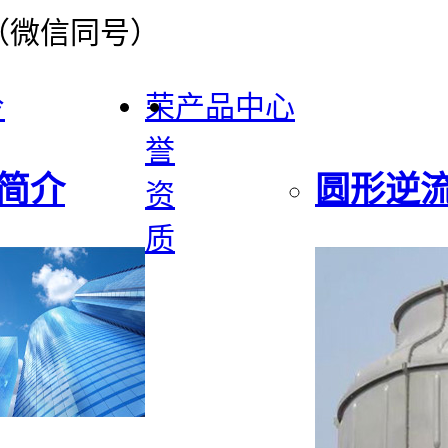
40（微信同号）
冷
荣
产品中心
誉
简介
圆形逆
资
质