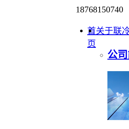
187681507
首
关于联
页
公司