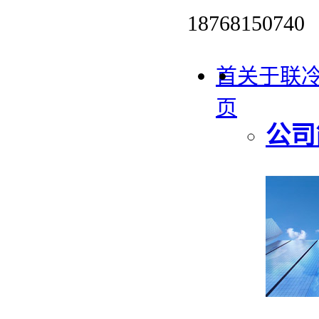
187681507
首
关于联
页
公司