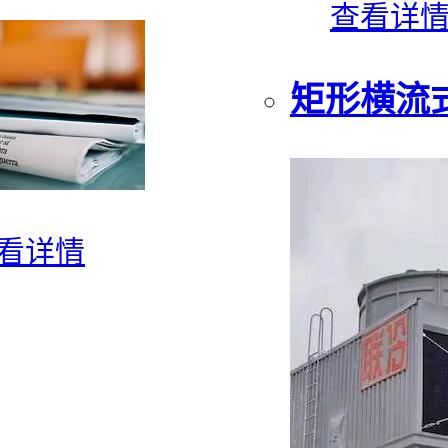
查看详
矩形横流
看详情