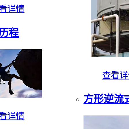
看详情
历程
查看详
方形逆流
看详情